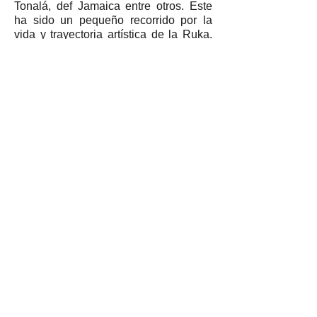
Tonalá, def Jamaica entre otros. Este
ha sido un pequeño recorrido por la
vida y trayectoria artística de la Ruka.
Si quieres conocer un poco más de su
profesión aquí les compartimos sus
redes sociales para que conozcan más
de su diario vivir.
Contacte
Asociació Cultural
Taller Pubilla Kases
Av. Josep Tarradellas i Joan, 44, Hospitalet
de Llobregat
Tel:
93 261 28 80
whatsapp
638 119 030
tpkonline@tpkonline.com
NIF: G67103523