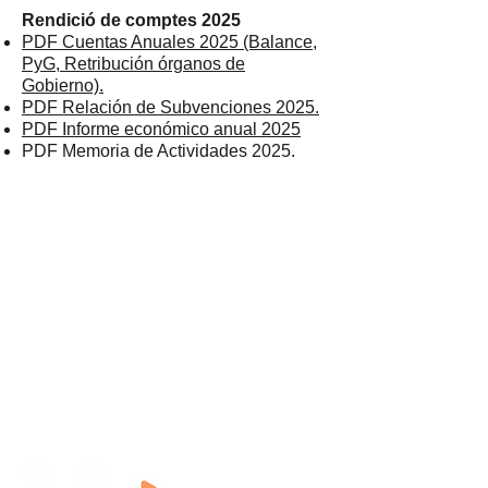
Rendició de comptes 2025
PDF Cuentas Anuales 2025 (Balance,
PyG, Retribución órganos de
Gobierno).
PDF Relación de Subvenciones 2025.
PDF Informe económico anual 2025
PDF Memoria de Actividades 2025.
Contacte
Asociació Cultural
Taller Pubilla Kases
Av. Josep Tarradellas i Joan, 44, Hospitalet
de Llobregat
Tel:
93 261 28 80
whatsapp
638 119 030
tpkonline@tpkonline.com
NIF: G67103523
Segueix-nos