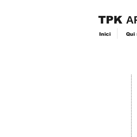
TPK
​A
Inici
Qui