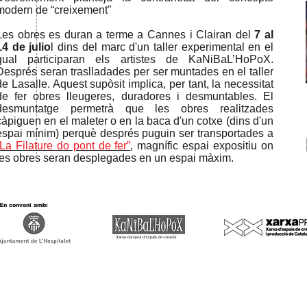
modern de “creixement"
Les obres es duran a terme a Cannes i Clairan del
7 al
14 de julio
l dins del marc d'un taller experimental en el
qual participaran els artistes de KaNiBaL’HoPoX.
Després seran traslladades per ser muntades en el taller
de Lasalle. Aquest supòsit implica, per tant, la necessitat
de fer obres lleugeres, duradores i desmuntables. El
desmuntatge permetrà que les obres realitzades
càpiguen en el maleter o en la baca d'un cotxe (dins d'un
espai mínim) perquè després puguin ser transportades a
“La Filature do pont de fer”
, magnífic espai expositiu on
les obres seran desplegades en un espai màxim.
En conveni amb: