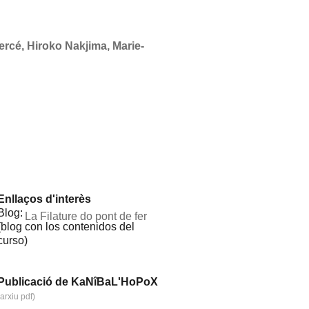
rcé, Hiroko Nakjima, Marie-
Enllaços d'interès
​Blog:
La Filature do pont de fer
(blog con los contenidos del
curso)
Publicació de KaNîBaL'HoPoX
(arxiu pdf)