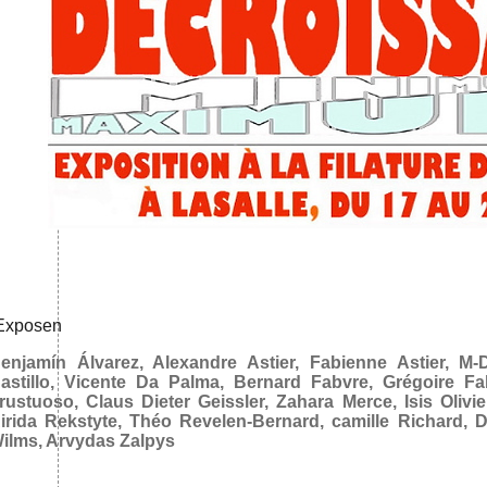
Exposen
enjamín Álvarez, Alexandre Astier, Fabienne Astier, M-
astillo, Vicente Da Palma, Bernard Fabvre, Grégoire Fa
rustuoso, Claus Dieter Geissler, Zahara Merce, Isis Olivier
irida Rekstyte, Théo Revelen-Bernard, camille Richard, D
ilms, Arvydas Zalpys