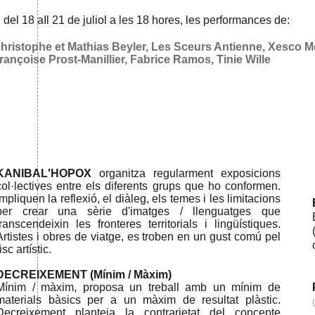
I del 18 aIl 21 de juliol a les 18 hores, les performances de:
hristophe et Mathias Beyler, Les Sceurs Antienne, Xesco Me
rançoise Prost-Manillier, Fabrice Ramos, Tinie Wille
KANIBAL'HOPOX
organitza regularment exposicions
col·lectives entre els diferents grups que ho conformen.
Impliquen la reflexió, el diàleg, els temes i les limitacions
per crear una sèrie d'imatges / llenguatges que
transcendeixin les fronteres territorials i lingüístiques.
Artistes i obres de viatge, es troben en un gust comú pel
isc artístic.
DECREIXEMENT (Mínim / Màxim)
Mínim / màxim, proposa un treball amb un mínim de
materials bàsics per a un màxim de resultat plàstic.
Decreixement planteja la contrarietat del concepte