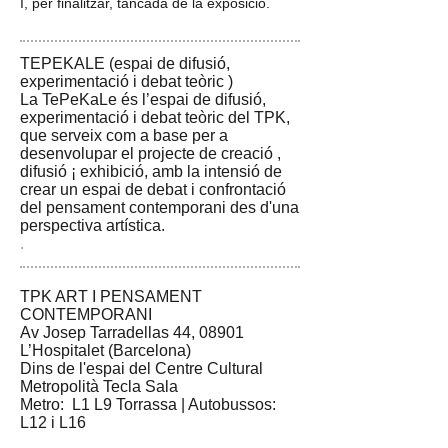
I, per finalitzar, tancada de la exposició.
TEPEKALE (espai de difusió,
experimentació i debat teòric )​​​
La TePeKaLe és l’espai de difusió,
experimentació i debat teòric del TPK,
que serveix com a base per a
desenvolupar el projecte de creació ,
difusió ¡ exhibició, amb la intensió de
crear un espai de debat i confrontació
del pensament contemporani des d'una
perspectiva artística.
.
TPK ART I PENSAMENT
CONTEMPORANI
Av Josep Tarradellas 44, 08901
L’Hospitalet (Barcelona)
Dins de l'espai del Centre Cultural
Metropolità Tecla Sala
​Metro: L1 L9 Torrassa | Autobussos:
L12 i L16