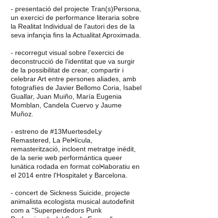
- presentació del projecte Tran(s)Persona,
un exercici de performance literaria sobre
la Realitat Individual de l'autori des de la
seva infançia fins la Actualitat Aproximada.
- recorregut visual sobre l'exercici de
deconstrucció de l'identitat que va surgir
de la possibilitat de crear, compartir i
celebrar Art entre persones aliades, amb
fotografíes de Javier Bellomo Coria, Isabel
Guallar, Juan Muiño, María Eugenia
Momblan, Candela Cuervo y Jaume
Muñoz.
- estreno de #13MuertesdeLy
Remastered, La Pel•lícula,
remasterització, incloent metratge inédit,
de la serie web performántica queer
lunática rodada en format col•laboratiu en
el 2014 entre l'Hospitalet y Barcelona.
- concert de Sickness Suicide, projecte
animalista ecologista musical autodefinit
com a "Superperdedors Punk