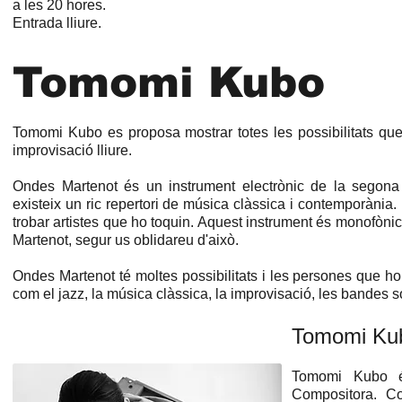
a les 20 hores.
Entrada lliure.
Tomomi Kubo
Tomomi Kubo es proposa mostrar totes les possibilitats que
improvisació lliure.
Ondes Martenot és un instrument electrònic de la segona
existeix un ric repertori de música clàssica i contemporània.
trobar artistes que ho toquin. Aquest instrument és monofòni
Martenot, segur us oblidareu d'això.
Ondes Martenot té moltes possibilitats i les persones que h
com el jazz, la música clàssica, la improvisació, les bandes s
Tomomi Ku
Tomomi Kubo é
Compositora. Co