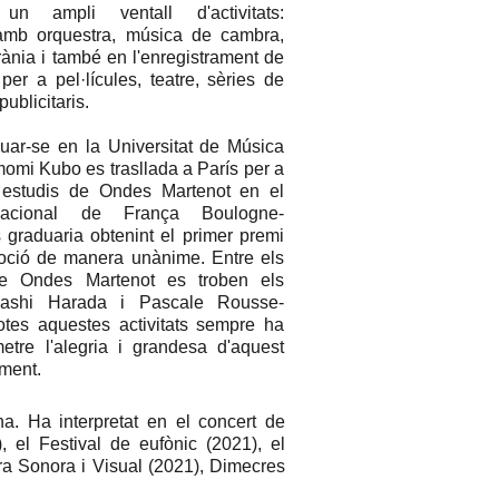
un ampli ventall d'activitats:
 amb orquestra, música de cambra,
nia i també en l'enregistrament de
er a pel·lícules, teatre, sèries de
publicitaris.
uar-se en la Universitat de Música
momi Kubo es trasllada a París per a
 estudis de Ondes Martenot en el
Nacional de França Boulogne-
s graduaria obtenint el primer premi
oció de manera unànime. Entre els
e Ondes Martenot es troben els
akashi Harada i Pascale Rousse-
otes aquestes activitats sempre ha
metre l'alegria i grandesa d'aquest
ument.
. Ha interpretat en el concert de
el Festival de eufònic (2021), el
a Sonora i Visual (2021), Dimecres