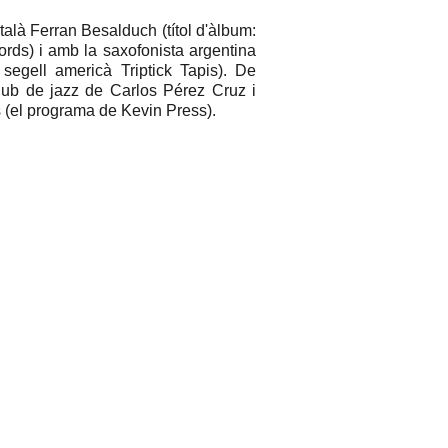
alà Ferran Besalduch (títol d'àlbum:
rds) i amb la saxofonista argentina
 segell americà Triptick Tapis). De
ub de jazz de Carlos Pérez Cruz i
(el programa de Kevin Press).