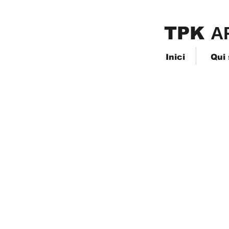
TPK
​A
Inici
Qui