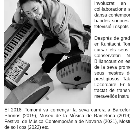
involucrat en 
col·laboracions
dansa contemporà
bandes sonores p
televisió i espots 
Després de grad
en Kunitachi, To
cursar els seus
Conservatori 
Billancourt on e
de la seva prom
seus mestres d
prestigiosos T
Lacordaire. En t
tractat de trans
meravellós instr
El 2018, Tomomi va començar la seva carrera a Barcelona
Phonos (2019), Museu de la Música de Barcelona (2019), 
Festival de Música Contemporània de Navarra (2021), Mostr
de so i cos (2022) etc.