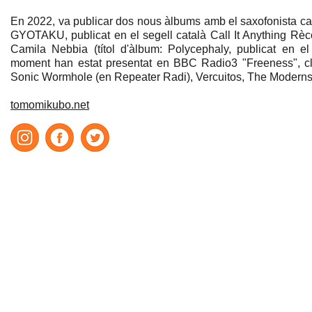
En 2022, va publicar dos nous àlbums amb el saxofonista cat
GYOTAKU, publicat en el segell català Call It Anything Rèco
Camila Nebbia (títol d'àlbum: Polycephaly, publicat en el
moment han estat presentat en BBC Radio3 "Freeness", cl
Sonic Wormhole (en Repeater Radi), Vercuitos, The Moderns 
tomomikubo.net