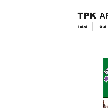
TPK
​A
Inici
Qui