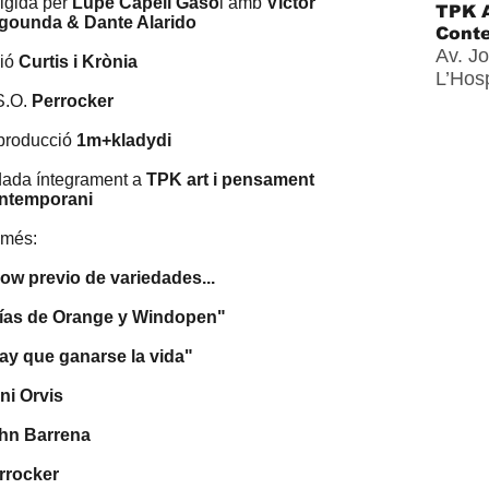
rigida per
Lupe Capell Gaso
l amb
Víctor
TPK A
gounda & Dante Alarido
Cont
Av. Jo
ió
Curtis i Krònia
L’Hosp
S.O.
Perrocker
producció
1m+kladydi
dada íntegrament a
TPK art i pensament
ntemporani
 més:
ow previo de variedades...
ías de Orange y Windopen"
ay que ganarse la vida"
ni Orvis
hn Barrena
rrocker