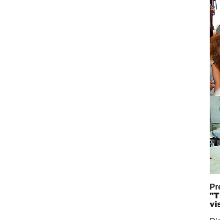
Pr
"T
vi