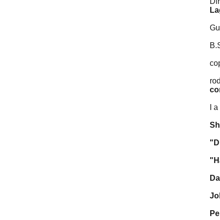
Di
La
Gu
B.
co
ro
co
I a
Sh
"D
"H
Da
Jo
Pe