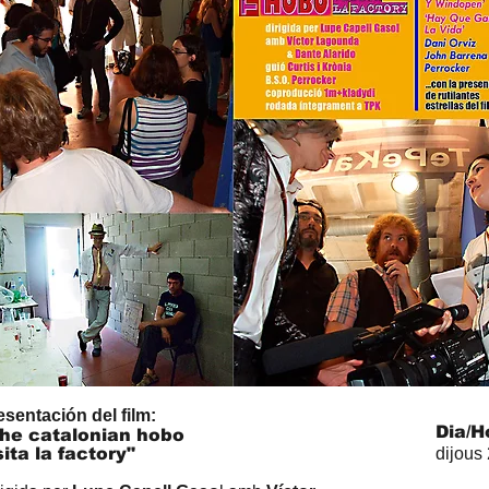
esentación del film:
Dia/H
he catalonian hobo
sita la factory"
dijous