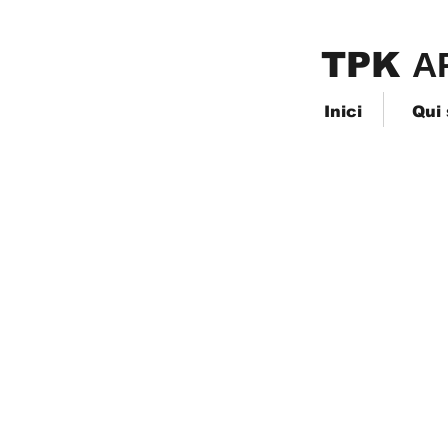
TPK
​A
Inici
Qui