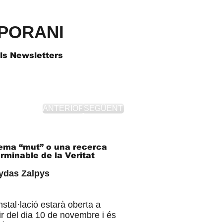
PORANI
als Newsletters
ANTERIOR
SEGÜENT
ema “mut” o una recerca
erminable de la Veritat
ydas Zalpys
nstal·lació estarà oberta a
ir del dia 10 de novembre i és