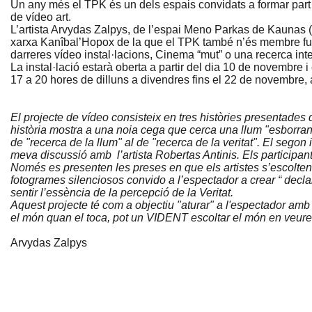
Un any més el TPK és un dels espais convidats a formar p
de vídeo art.
L’artista Arvydas Zalpys, de l’espai Meno Parkas de Kaunas (L
xarxa Kanîbal’Hopox de la que el TPK també n’és membre fu
darreres vídeo instal·lacions, Cinema “mut” o una recerca inte
La instal·lació estarà oberta a partir del dia 10 de novembre i 
17 a 20 hores de dilluns a divendres fins el 22 de novembre,
El projecte de vídeo consisteix en tres històries presentades
història mostra a una noia cega que cerca una llum "esborran
de "recerca de la llum" al de "recerca de la veritat". El segon 
meva discussió amb l’artista Robertas Antinis. Els participant
Només es presenten les preses en que els artistes s’escolten 
fotogrames silenciosos convido a l’espectador a crear “ decla
sentir l’essència de la percepció de la Veritat.
Aquest projecte té com a objectiu "aturar" a l'espectador amb
el món quan el toca, pot un VIDENT escoltar el món en veure'
Arvydas Zalpys