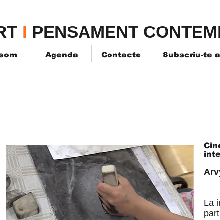
TPK
RT
I
PENSAMENT CONTEM
 som
Agenda
Contacte
Subscriu-te 
Cin
int
Arv
La i
part