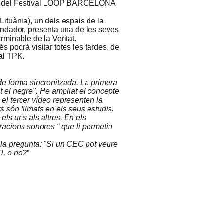
art del Festival LOOP BARCELONA
ituània), un dels espais de la
ndador, presenta una de les seves
rminable de la Veritat.
és podrà visitar totes les tardes, de
 al TPK.
 de forma sincronitzada. La primera
t el negre". He ampliat el concepte
i el tercer vídeo representen la
s són filmats en els seus estudis.
els uns als altres. En els
racions sonores “ que li permetin
 la pregunta: "Si un CEC pot veure
l, o no?
”