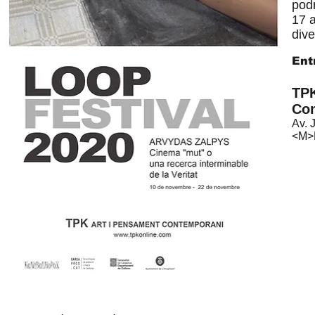
podr
17 a
div
Ent
TPK
Co
Av. 
<M>L