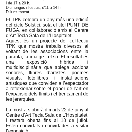
i de 17 a 20 h.
Diumenges i festius, d'11 a 14 h.
Dilluns tancat.
El TPK celebra un any més una edició
del cicle Solstici, sota el títol PUNT DE
FUGA, en col·laboració amb el Centre
d’Art Tecla Sala de L’Hospitalet .
Aquest és un projecte del col·lectiu
TPK que mostra treballs diversos al
voltant de les associacions entre la
paraula, la imatge i el so. El resultat és
una exposició híbrida i
multidisciplinària que aplega accions
sonores, llibres d’artistes, poemes
visuals, fotollibres i instal·lacions
artístiques que conviden a l’espectador
a reflexionar sobre el paper de l’art en
l’expansió dels límits i el trencament de
les jerarquies.
La mostra s’obrirà dimarts 22 de juny al
Centre d’Art Tecla Sala de L’Hospitalet
i restarà oberta fins al 18 de juliol.
Esteu convidats i convidades a visitar
l’exposició.