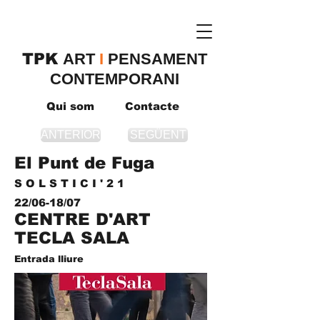
TPK
​ART
I
PENSAMENT
CONTEMPORANI
Qui som
Contacte
ANTERIOR
SEGÜENT
El Punt de Fuga
S O L S T I C I ' 2 1
22/06-18/07
CENTRE D'ART
TECLA SALA
Entrada lliure