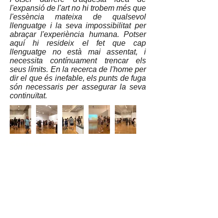
l'expansió de l'art no hi trobem més que
l'essència mateixa de qualsevol
llenguatge i la seva impossibilitat per
abraçar l'experiència humana. Potser
aquí hi resideix el fet que cap
llenguatge no està mai assentat, i
necessita contínuament trencar els
seus límits. En la recerca de l'home per
dir el que és inefable, els punts de fuga
són necessaris per assegurar la seva
continuïtat.
Contacte
Asociació Cultural
Taller Pubilla Kases
Av. Josep Tarradellas i Joan, 44, Hospitalet
de Llobregat
Tel:
93 261 28 80
whatsapp
638 119 030
tpkonline@tpkonline.com