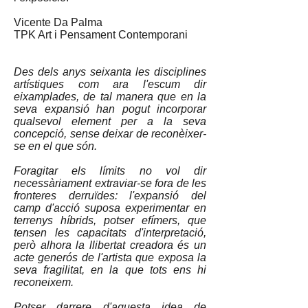
Vicente Da Palma
TPK Art i Pensament Contemporani
Des dels anys seixanta les disciplines
artístiques com ara l'escum dir
eixamplades, de tal manera que en la
seva expansió han pogut incorporar
qualsevol element per a la seva
concepció, sense deixar de reconèixer-
se en el que són.
Foragitar els límits no vol dir
necessàriament extraviar-se fora de les
fronteres derruïdes: l'expansió del
camp d'acció suposa experimentar en
terrenys híbrids, potser efímers, que
tensen les capacitats d'interpretació,
però alhora la llibertat creadora és un
acte generós de l'artista que exposa la
seva fragilitat, en la que tots ens hi
reconeixem.
Potser darrere d'aquesta idea de