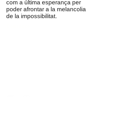
com a última esperança per
poder afrontar a la melancolia
de la impossibilitat.
Contacte
Asociació Cultural
Taller Pubilla Kases
Av. Josep Tarradellas i Joan, 44, Hospitalet
de Llobregat
Tel:
93 261 28 80
whatsapp
638 119 030
tpkonline@tpkonline.com
NIF: G67103523
Segueix-nos
Política de privacitat
Avís legal
Política de privacitat
Política de cookies