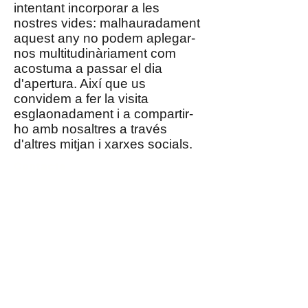
intentant incorporar a les
nostres vides: malhauradament
aquest any no podem aplegar-
nos multitudinàriament com
acostuma a passar el dia
d'apertura. Així que us
convidem a fer la visita
esglaonadament i a compartir-
ho amb nosaltres a través
d'altres mitjan i xarxes socials.
Contacte
Asociació Cultural
Taller Pubilla Kases
Av. Josep Tarradellas i Joan, 44, Hospitalet
de Llobregat
Tel:
93 261 28 80
whatsapp
638 119 030
tpkonline@tpkonline.com
NIF: G67103523
Segueix-nos