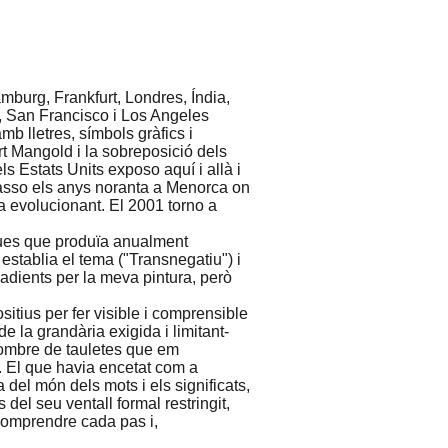
burg, Frankfurt, Londres, Índia,
, San Francisco i Los Angeles
mb lletres, símbols gràfics i
rt Mangold i la sobreposició dels
ls Estats Units exposo aquí i allà i
 Passo els anys noranta a Menorca on
va evolucionant. El 2001 torno a
ques que produïa anualment
 establia el tema ("Transnegatiu") i
dients per la meva pintura, però
tius per fer visible i comprensible
de la grandària exigida i limitant-
nombre de tauletes que em
 El que havia encetat com a
 del món dels mots i els significats,
s del seu ventall formal restringit,
 comprendre cada pas i,
.