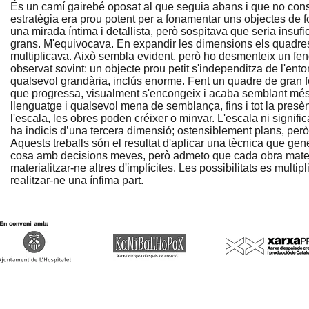
És un camí gairebé oposat al que seguia abans i que no cons
estratègia era prou potent per a fonamentar uns objectes de
una mirada íntima i detallista, però sospitava que seria insufic
grans. M'equivocava. En expandir les dimensions els quadres
multiplicava. Això sembla evident, però ho desmenteix un fe
observat sovint: un objecte prou petit s'independitza de l'entor
qualsevol grandària, inclús enorme. Fent un quadre de gran f
que progressa, visualment s'encongeix i acaba semblant més pe
llenguatge i qualsevol mena de semblança, fins i tot la pres
l'escala, les obres poden créixer o minvar. L'escala ni signif
ha indicis d’una tercera dimensió; ostensiblement plans, però,
Aquests treballs són el resultat d'aplicar una tècnica que gener
cosa amb decisions meves, però admeto que cada obra materi
materialitzar-ne altres d'implícites. Les possibilitats es multi
realitzar-ne una ínfima part.
En conveni amb: