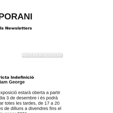
PORANI
als Newsletters
ANTERIOR
SEGÜENT
icta Indefinició​
liam George
xposició estarà oberta a partir
dia 3 de desembre i és podrà
tar totes les tardes, de 17 a 20
s de dilluns a divendres fins el