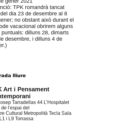
de gener 2021
enció: TPK romandrà tancat
 del dia 23 de desembre al 8
ener; no obstant això durant el
íode vacacional obrirem alguns
 puntuals: dilluns 28, dimarts
e desembre, i dilluns 4 de
r.)
rada lliure
 Art i Pensament
ntemporani
Josep Tarradellas 44 L’Hospitalet
 de l'espai del
re Cultural Metropolità Tecla Sala
1 i L9 Torrassa