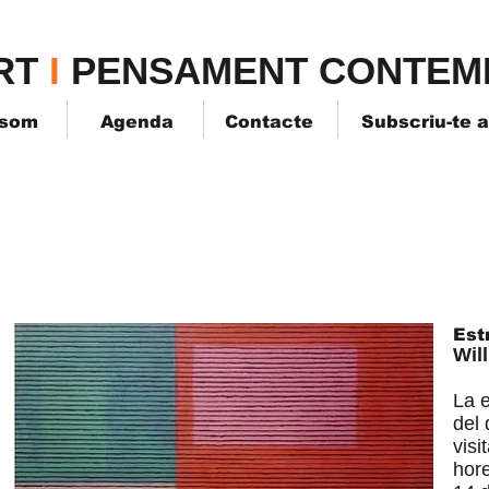
TPK
RT
I
PENSAMENT CONTEM
 som
Agenda
Contacte
Subscriu-te 
Estr
Wil
La e
del 
visi
hore