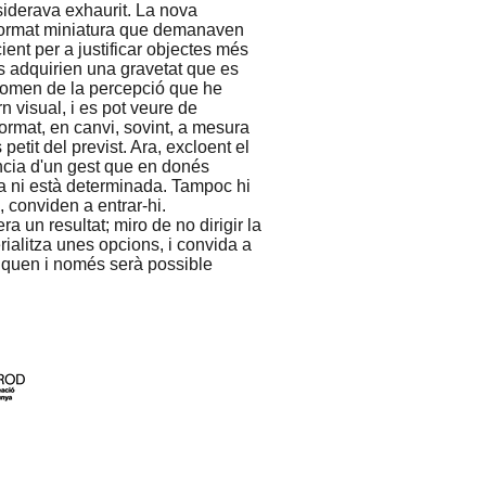
iderava exhaurit. La nova
 format miniatura que demanaven
ient per a justificar objectes més
 adquirien una gravetat que es
nomen de la percepció que he
n visual, i es pot veure de
ormat, en canvi, sovint, a mesura
tit del previst. Ara, excloent el
ència d'un gest que en donés
ica ni està determinada. Tampoc hi
 conviden a entrar-hi.
a un resultat; miro de no dirigir la
alitza unes opcions, i convida a
pliquen i només serà possible