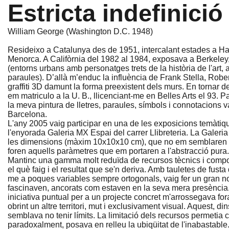
Estricta indefinició
William George (Washington D.C. 1948)
Resideixo a Catalunya des de 1951, intercalant estades a Ham
Menorca. A Califòrnia del 1982 al 1984, exposava a Berkeley
(entorns urbans amb personatges trets de la història de l'art, a
paraules). D’allà m’enduc la influència de Frank Stella, Robe
graffiti 3D damunt la forma preexistent dels murs. En tornar de
em matriculo a la U. B., llicenciant-me en Belles Arts el 93.
la meva pintura de lletres, paraules, símbols i connotacions 
Barcelona.
L'any 2005 vaig participar en una de les exposicions temàti
l'enyorada Galeria MX Espai del carrer Llibreteria. La Galeria
les dimensions (màxim 10x10x10 cm), que no em semblaren a
foren aquells paràmetres que em portaren a l'abstracció pura.
Mantinc una gamma molt reduïda de recursos tècnics i composi
el què faig i el resultat que se'n deriva. Amb tauletes de fusta 
me a poques variables sempre ortogonals, vaig fer un gran 
fascinaven, ancorats com estaven en la seva mera presència.
iniciativa puntual per a un projecte concret m'arrossegava fora
obrint un altre territori, mut i exclusivament visual. Aquest, din
semblava no tenir límits. La limitació dels recursos permetia
paradoxalment, posava en relleu la ubiqüitat de l'inabastable