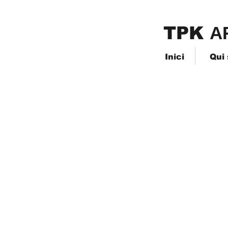
TPK
​A
Inici
Qui