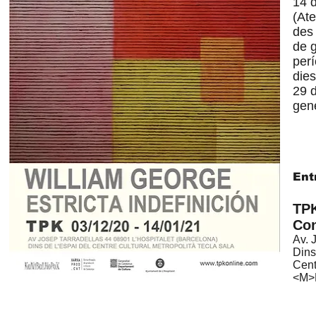
14 
(At
des
de g
per
dies
29 d
gene
Ent
TPK
Co
Av. 
Dins
Cent
<M>L