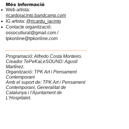
Més informació
Web artista:
ricardojacinto.bandcamp.com
IG artista:
@ricardu_jacinto
Contacte organització:
ossocultural@gmail.com
/
tpkonline@tpkonline.com
Programació: Alfredo Costa Monteiro.
Creador TePeKaLeSOUND: Agustí
Martínez​.
Organització: TPK Art i Pensament
Contemporani
Amb el suport de: TPK Art i Pensament
Contemporani, Generalitat de
Catalunya i l'Ajuntament de
L'Hospitalet.
Contacte
Asociació Cultural
Taller Pubilla Kases
Av. Josep Tarradellas i Joan, 44, Hospitalet