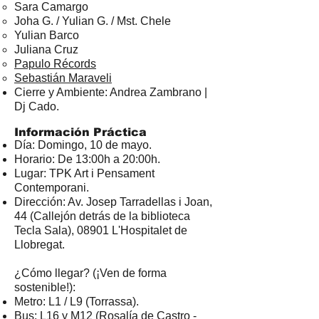
Sara Camargo
Joha G. / Yulian G. / Mst. Chele
Yulian Barco
Juliana Cruz
Papulo Récords
Sebastián Maraveli
Cierre y Ambiente: Andrea Zambrano |
Dj Cado.
Información Práctica
Día: Domingo, 10 de mayo.
Horario: De 13:00h a 20:00h.
Lugar: TPK Art i Pensament
Contemporani.
Dirección: Av. Josep Tarradellas i Joan,
44 (Callejón detrás de la biblioteca
Tecla Sala), 08901 L'Hospitalet de
Llobregat.
¿Cómo llegar? (¡Ven de forma
sostenible!):
Metro: L1 / L9 (Torrassa).
Bus: L16 y M12 (Rosalía de Castro -