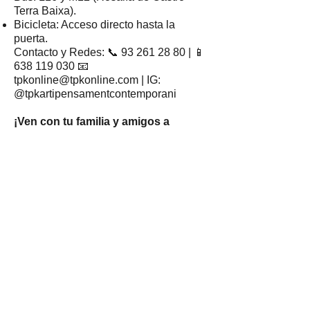
Terra Baixa).
Bicicleta: Acceso directo hasta la
puerta.
Contacto y Redes: 📞
93 261 28 80
| 📱
638 119 030
📧
tpkonline@tpkonline.com
| IG:
@tpkartipensamentcontemporani
¡Ven con tu familia y amigos a
disfrutar de una tarde llena de vida y
cultura!
Contacte
Asociació Cultural
Taller Pubilla Kases
Av. Josep Tarradellas i Joan, 44, Hospitalet
de Llobregat
Tel:
93 261 28 80
whatsapp
638 119 030
tpkonline@tpkonline.com
NIF: G67103523