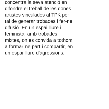
concentra la seva atenció en
difondre el treball de les dones
artistes vinculades al TPK per
tal de generar trobades i fer-ne
difusió. En un espai lliure i
feminista, amb trobades
mixtes, on es convida a tothom
a formar-ne part i compartir, en
un espai lliure d’agressions.
Contacte
Asociació Cultural
Taller Pubilla Kases
Av. Josep Tarradellas i Joan, 44, Hospitalet
de Llobregat
Tel:
93 261 28 80
whatsapp
638 119 030
tpkonline@tpkonline.com
NIF: G67103523