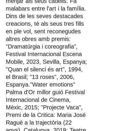
menjar als seus cadells. Fa
malabars entre l'art i la família.
Dins de les seves destacades
creacions, té als seus tres fills
en ple vol, sent reconegudes
altres obres amb premis:
"Dramatúrgia i coreografia",
Festival Internacional Escena
Mobile, 2023, Sevilla, Espanya;
"Quan el silenci és art", 1994,
el Brasil; "13 roses", 2006,
Espanya."Water emotions"
Palma d'Or millor guió Festival
Internacional de Cinema,
Mèxic, 2015; "Projecte Vaca",
Premi de la Critica: Maria José
Raguè a la trajectòria (22
anys), Catalunya, 2019; Teatre