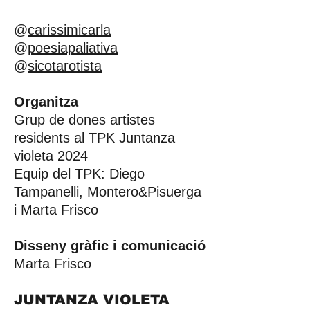
@
carissimicarla
@
poesiapaliativa
@
sicotarotista
Organitza
Grup de dones artistes
residents al TPK Juntanza
violeta 2024
Equip del TPK: Diego
Tampanelli, Montero&Pisuerga
i Marta Frisco
Disseny gràfic i comunicació
Marta Frisco
JUNTANZA VIOLETA