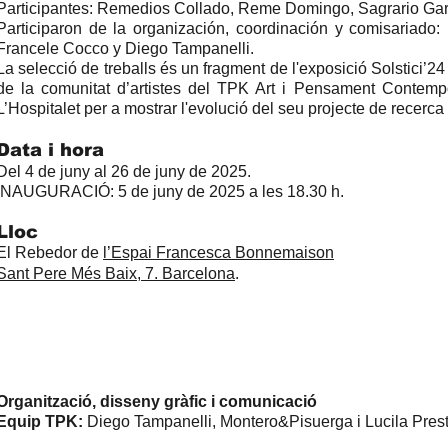
Participantes: Remedios Collado, Reme Domingo, Sagrario Garci
Participaron de la organización, coordinación y comisariado: 
Francele Cocco y Diego Tampanelli.
La selecció de treballs és un fragment de l'exposició Solstici’24
de la comunitat d’artistes del TPK Art i Pensament Contemp
L’Hospitalet per a mostrar l'evolució del seu projecte de recerca 
​Data i hora
Del 4 de juny al 26 de juny de 2025.
INAUGURACIÓ: 5 de juny de 2025 a les 18.30 h.
Lloc
El Rebedor de
l’Espai Francesca Bonnemaison
Sant Pere Més Baix, 7. Barcelona
.
Organització, disseny gràfic i comunicació
Equip TPK:
Diego Tampanelli, Montero&Pisuerga i Lucila Pres