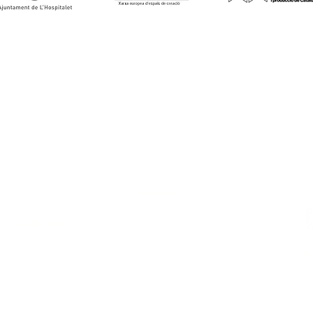
Contacte
S
Asociació Cultural
e KaNïBal'HoPoX:
Taller Pubilla Kases
Av. Josep Tarradellas i Joan, 44,
arcelona
Hospitalet de Llobregat
P
 - França
Tel: 93 261 28 80
whatsapp 638 119 030
A
unas -Lituània
tpkonline@tpkonline.com
 - Colònia - Alemanya
Po