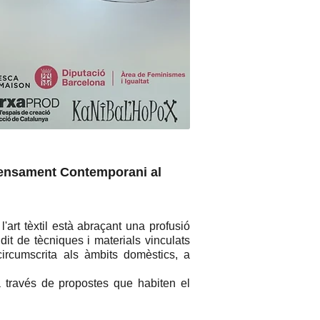
 Pensament Contemporani al
'art tèxtil està abraçant una profusió
it de tècniques i materials vinculats
circumscrita als àmbits domèstics, a
 a través de propostes que habiten el