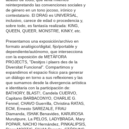
reinterpretando las convenciones sociales y
de género en un tono jocoso, irónico y
contestatario. El DRAG es UNIVERSAL,
inclusivo, carece de edad o procedencia y,
sobre todo, es fantasía realizada: KING,
QUEEN, QUEER, MONSTRE, KINKY, etc.
Presentamos una exposición/archivo en
formato analógico/digital, fijo/portable y
dependiente/autónomo, que intersecciona
con la exposición de METÀFORA
PROJECTS, "Desitjos i plaers des de la
Diversitat Funcional". Compartimos y
expandimos el espacio físico para generar
un diálogo en torno a sus reflexiones y las
que sumamos desde la divergencia artística
e identitaria con la participación de:
BATHORY, BLAST!, Candela CUERVO,
Capitano BARBACONYO, CHARLIE G.
Fennel, CHAVO Guerrilla, Christina RATAS,
ECM, Ernesto SAREZALE, FRAU
Diamanda, ISHAK Benavides, KARUROSA
Murutipure, La PELOS, LADYBRAGA, Mary
POPAIR, NACHO Hernández, PINKALIPSIS,