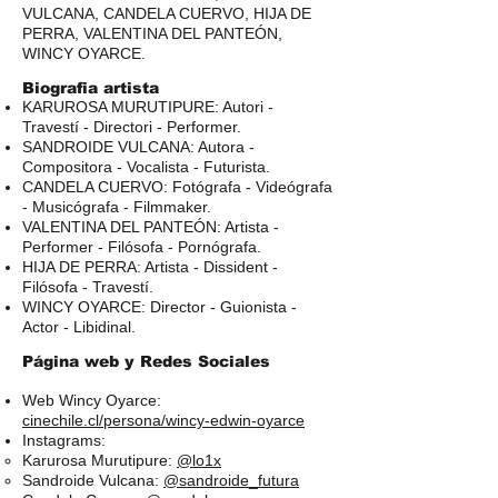
VULCANA, CANDELA CUERVO, HIJA DE
PERRA, VALENTINA DEL PANTEÓN,
WINCY OYARCE.
Biografia artista
KARUROSA MURUTIPURE: Autori -
Travestí - Directori - Performer.
SANDROIDE VULCANA: Autora -
Compositora - Vocalista - Futurista.
CANDELA CUERVO: Fotógrafa - Videógrafa
- Musicógrafa - Filmmaker.
VALENTINA DEL PANTEÓN: Artista -
Performer - Filósofa - Pornógrafa.
HIJA DE PERRA: Artista - Dissident -
Filósofa - Travestí.
WINCY OYARCE: Director - Guionista -
Actor - Libidinal.
Página web y Redes Sociales
Web Wincy Oyarce:
cinechile.cl/persona/wincy-edwin-oyarce
Instagrams:
Karurosa Murutipure:
@lo1x
Sandroide Vulcana:
@sandroide_futura