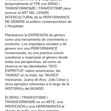
temporalmente el TPK con DRAG /
TRANSFORMISME / TRAVESTISME para
acercar el ART MIL·LENARI
INTERCULTURAL de la PERFORMANCE
DE GÈNERE al público contemporáneo de
L'Hospitalet.
Planteamos la EXPRESIÓN de género
como una herramienta de crecimiento y
evolución. Los arquetipos sociales y de
género son una PERFORMANCE
consensuada; es una práctica común
cuestionar y reapropiar el género desde
todas sus perspectivas, tal como se
observa en las identidades "DOS
ESPÍRITUS" nativo americanas, las
"HIJRAS" en la India, las "MUXES"
mexicanas, Juana de Arco, Julio César y
otros ejemplos referentes a lo largo de la
HISTORIA y del MUNDO.
El DRAG / TRAVESTISME /
TRANSFORMISME es un ARTE, una
PROFESIÓN y una HERRAMIENTA al
abasto de todis, que lleva milenios