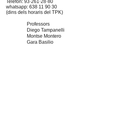
Telèfon: 93·261·28·80
whatsapp:
638 11 90 30
(dins dels horaris del TPK)
Professors
Diego Tampanelli
Montse Montero
Gara Basilio