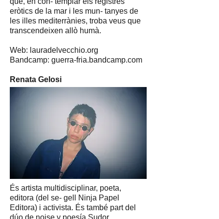
que, en con- templar els registres
eròtics de la mar i les mun- tanyes de
les illes mediterrànies, troba veus que
transcendeixen allò humà.
Web: lauradelvecchio.org
Bandcamp: guerra-fria.bandcamp.com
Renata Gelosi
És artista multidisciplinar, poeta,
editora (del se- gell Ninja Papel
Editora) i activista. És també part del
dúo de noise y poesía Sudor