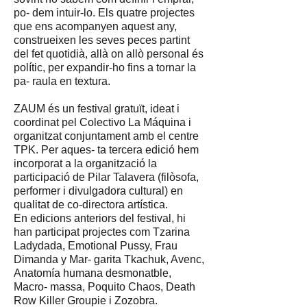
po- dem intuir-lo. Els quatre projectes
que ens acompanyen aquest any,
construeixen les seves peces partint
del fet quotidià, allà on allò personal és
polític, per expandir-ho fins a tornar la
pa- raula en textura.
ZAUM és un festival gratuït, ideat i
coordinat pel Colectivo La Máquina i
organitzat conjuntament amb el centre
TPK. Per aques- ta tercera edició hem
incorporat a la organització la
participació de Pilar Talavera (filòsofa,
performer i divulgadora cultural) en
qualitat de co-directora artística.
En edicions anteriors del festival, hi
han participat projectes com Tzarina
Ladydada, Emotional Pussy, Frau
Dimanda y Mar- garita Tkachuk, Avenc,
Anatomía humana desmonatble,
Macro- massa, Poquito Chaos, Death
Row Killer Groupie i Zozobra.