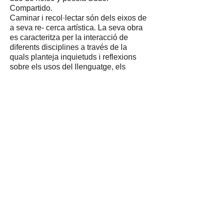
Compartido.
Caminar i recol·lectar són dels eixos de
a seva re- cerca artística. La seva obra
es caracteritza per la interacció de
diferents disciplines a través de la
quals planteja inquietuds i reflexions
sobre els usos del llenguatge, els
misteris de la natura- lesa, la
contemplació silenciosa de l’entorn i el
pas del temps. Li interessa abordar les
formes en les que s’organitza la
societat a través del llen- guatge, els
cossos i la seva interacció amb l’es-
pai públic.
Web: renagelosi.cargo.site
Instagram: @ninja.papel
La Máquina
La Màquina és un col·lectiu
interdisciplinari d'artistes radicat en el
barri de Camp de l’Arpa, a Barcelona.